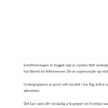
Juristforeningen er bygget opp av nesten førti undergr
har likevel én fellesnevner: De er supersosiale og ve
Undergruppene er grovt sett inndelt i tre: Fag, kultur 
aktiviteter.
Det kan være litt vanskelig å få grepet om hvordan man