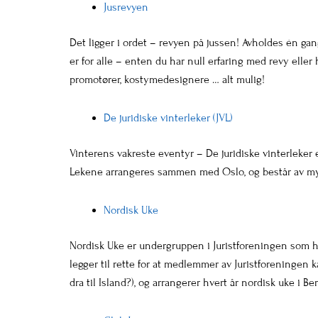
Jusrevyen
Det ligger i ordet – revyen på jussen! Avholdes én ga
er for alle – enten du har null erfaring med revy eller 
promotører, kostymedesignere … alt mulig!
De juridiske vinterleker (JVL)
Vinterens vakreste eventyr – De juridiske vinterleker
Lekene arrangeres sammen med Oslo, og består av mye f
Nordisk Uke
Nordisk Uke er undergruppen i Juristforeningen som h
legger til rette for at medlemmer av Juristforeningen k
dra til Island?), og arrangerer hvert år nordisk uke i Be