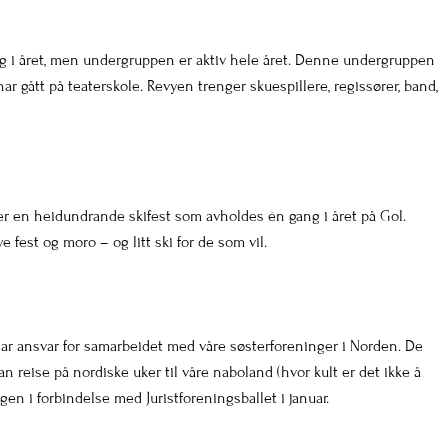
ng i året, men undergruppen er aktiv hele året. Denne undergruppen
har gått på teaterskole. Revyen trenger skuespillere, regissører, band,
 er en heidundrande skifest som avholdes én gang i året på Gol.
est og moro – og litt ski for de som vil.
ar ansvar for samarbeidet med våre søsterforeninger i Norden. De
an reise på nordiske uker til våre naboland (hvor kult er det ikke å
rgen i forbindelse med Juristforeningsballet i januar.