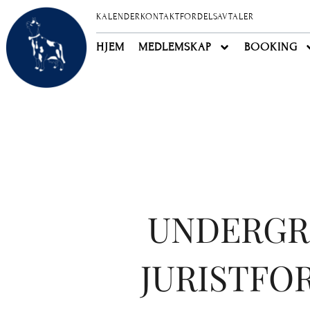
Hopp
KALENDER
KONTAKT
FORDELSAVTALER
rett
til
HJEM
MEDLEMSKAP
BOOKING
innholdet
UNDERGR
JURISTFO