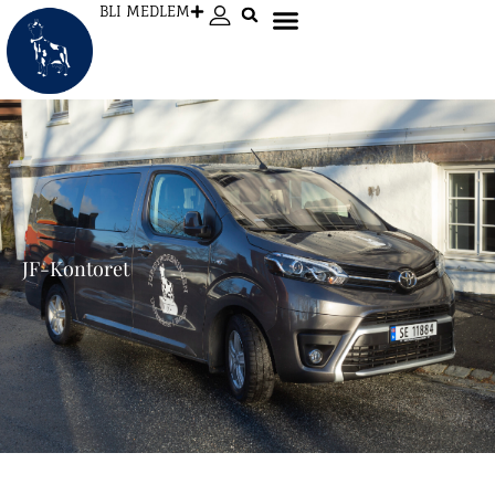
Hopp
BLI MEDLEM
rett
til
innholdet
JF-Kontoret