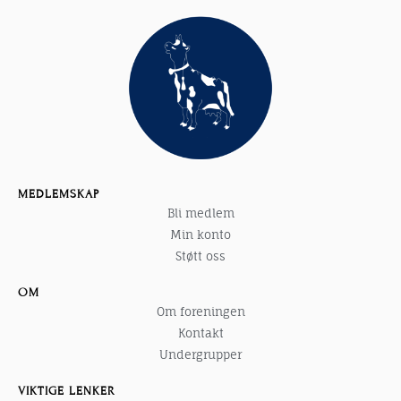
MEDLEMSKAP
Bli medlem
Min konto
Støtt oss
OM
Om foreningen
Kontakt
Undergrupper
VIKTIGE LENKER