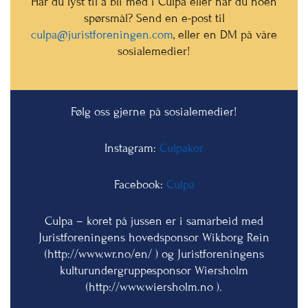
Har du lyst til å bli med i Culpa eller har du noen
spørsmål? Send en e-post til
culpa@juristforeningen.com
, eller en DM på våre
sosialemedier!
Følg oss gjerne på sosialemedier!
Instagram:
Culpakor
Facebook:
Culpa
Culpa – koret på jussen er i samarbeid med
Juristforeningens hovedsponsor Wikborg Rein
(http://www.wr.no/en/ ) og Juristforeningens
kulturundergruppesponsor Wiersholm
(http://www.wiersholm.no ).