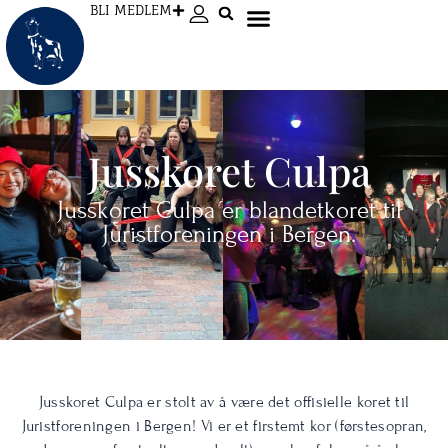
Hopp
BLI MEDLEM
rett
til
innholdet
Jusskoret Culpa
Jusskoret Culpa
er blandetkoret til
Juristforeningen i Bergen.
Jusskoret Culpa er stolt av å være det offisielle koret til
Juristforeningen i Bergen! Vi er et firstemt kor (førstesopran,