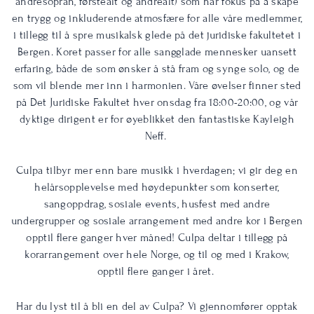
andresopran, førstealt og andrealt) som har fokus på å skape
en trygg og inkluderende atmosfære for alle våre medlemmer,
i tillegg til å spre musikalsk glede på det juridiske fakultetet i
Bergen. Koret passer for alle sangglade mennesker uansett
erfaring, både de som ønsker å stå fram og synge solo, og de
som vil blende mer inn i harmonien. Våre øvelser finner sted
på Det Juridiske Fakultet hver onsdag fra 18:00-20:00, og vår
dyktige dirigent er for øyeblikket den fantastiske Kayleigh
Neff.
Culpa tilbyr mer enn bare musikk i hverdagen; vi gir deg en
helårsopplevelse med høydepunkter som konserter,
sangoppdrag, sosiale events, husfest med andre
undergrupper og sosiale arrangement med andre kor i Bergen
opptil flere ganger hver måned! Culpa deltar i tillegg på
korarrangement over hele Norge, og til og med i Krakow,
opptil flere ganger i året.
Har du lyst til å bli en del av Culpa? Vi gjennomfører opptak