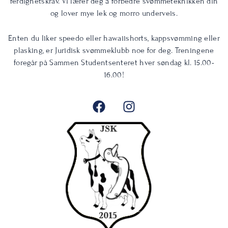
ferdighetskrav. Vi lærer deg å forbedre svømmeteknikken din
og lover mye lek og morro underveis.
Enten du liker speedo eller hawaiishorts, kappsvømming eller
plasking, er Juridisk svømmeklubb noe for deg. Treningene
foregår på Sammen Studentsenteret hver søndag kl. 15.00-
16.00!
F
I
a
n
c
s
e
t
b
a
o
g
o
r
k
a
m