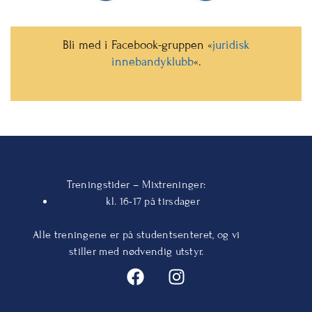
Bli med i Facebook-gruppen «
juridisk
innebandyklubb
«.
Treningstider – Mixtreninger:
kl. 16-17 på tirsdager
Alle treningene er på studentsenteret, og vi
stiller med nødvendig utstyr.
F
I
a
n
c
s