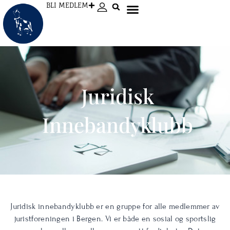
Hopp
BLI MEDLEM
rett
til
innholdet
Juridisk
Innebandyklubb
Juridisk innebandyklubb er en gruppe for alle medlemmer av
juristforeningen i Bergen. Vi er både en sosial og sportslig