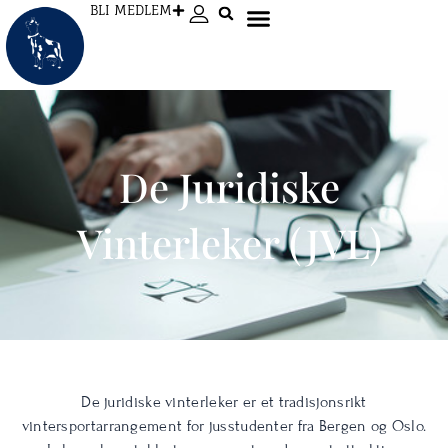
Hopp
BLI MEDLEM
rett
til
innholdet
De Juridiske
Vinterleker (JVL)
De juridiske vinterleker er et tradisjonsrikt
vintersportarrangement for jusstudenter fra Bergen og Oslo.