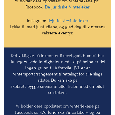
Vi holder dere oppdatert om vinterlekene på:
Facebook:
De Juridiske Vinterleker
Instagram:
dejuridiskevinterleker
Lykke til med jusstudiene, og gled deg til vinterens
vakreste eventyr.
Det viktigste på lekene er likevel godt humør! Har
du begrensede ferdigheter med ski på beina er det
ingen grunn til å fortvile. JVL er et
vintersportarrangement tilrettelagt for alle slags
atleter. Du kan ake på
akebrett, bygge snømann eller kulen med en pils i
solsteken.
Vi holder dere oppdatert om vinterlekene på
Facebook, se «De Juridiske Vinterleker», og på