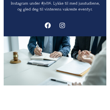
Instagram under #jvl16. Lykke til med jusstudiene,
og gled deg til vinterens vakreste eventyr.
F
I
a
n
c
s
e
t
b
a
o
g
o
r
k
a
m