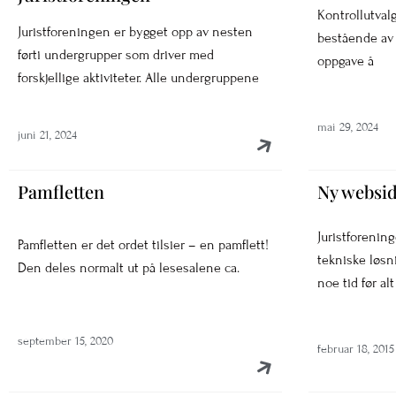
Kontrollutval
Juristforeningen er bygget opp av nesten
bestående av
førti undergrupper som driver med
oppgave å
forskjellige aktiviteter. Alle undergruppene
mai 29, 2024
juni 21, 2024
Pamfletten
Ny websi
Juristforenin
Pamfletten er det ordet tilsier – en pamflett!
tekniske løsn
Den deles normalt ut på lesesalene ca.
noe tid før alt
september 15, 2020
februar 18, 2015