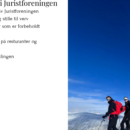
i Juristforeningen
av Juristforeningen
 stille til verv
r som er forbeholdt
på resturanter og
mlingen