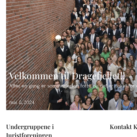
Velkommen til Dragefjellet!!
Atter en gang er sommerferien forbi, og det er duket for 
mai 8, 2024
Undergruppene i
Kontakt K
Juristforeningen