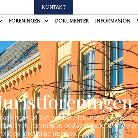
KONTAKT
FORENINGEN
DOKUMENTER
INFORMASJON
uristforeningen 
sasjonen ved Det juridiske fakultetet i Bergen, o
tudentlivet. Foreningen består av hele 39 underg
lle og idrettslige interesser.