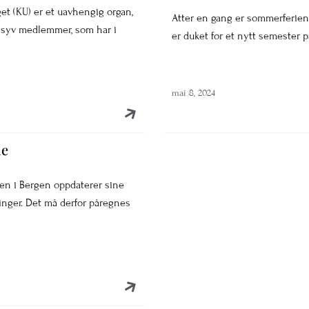
get (KU) er et uavhengig organ,
Atter en gang er sommerferien 
 syv medlemmer, som har i
er duket for et nytt semester p
mai 8, 2024
de
gen i Bergen oppdaterer sine
inger. Det må derfor påregnes