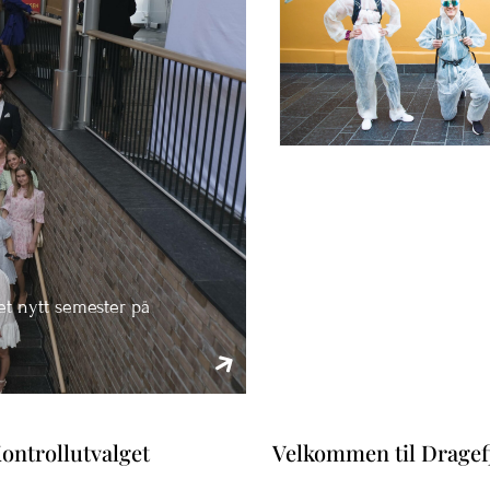
et nytt semester på
ontrollutvalget
Velkommen til Dragefje