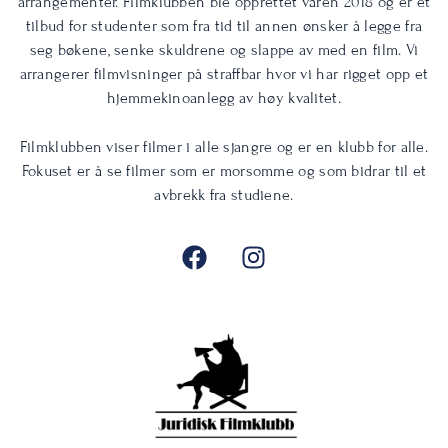
arrangementer. Filmklubben ble opprettet våren 2018 og er et
tilbud for studenter som fra tid til annen ønsker å legge fra
seg bøkene, senke skuldrene og slappe av med en film. Vi
arrangerer filmvisninger på straffbar hvor vi har rigget opp et
hjemmekinoanlegg av høy kvalitet.
Filmklubben viser filmer i alle sjangre og er en klubb for alle.
Fokuset er å se filmer som er morsomme og som bidrar til et
avbrekk fra studiene.
F
I
a
n
c
s
e
t
b
a
o
g
o
r
k
a
m