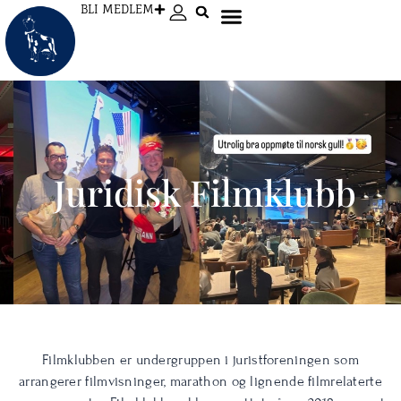
Hopp
BLI MEDLEM
rett
til
innholdet
Juridisk Filmklubb
Filmklubben er undergruppen i juristforeningen som
arrangerer filmvisninger, marathon og lignende filmrelaterte